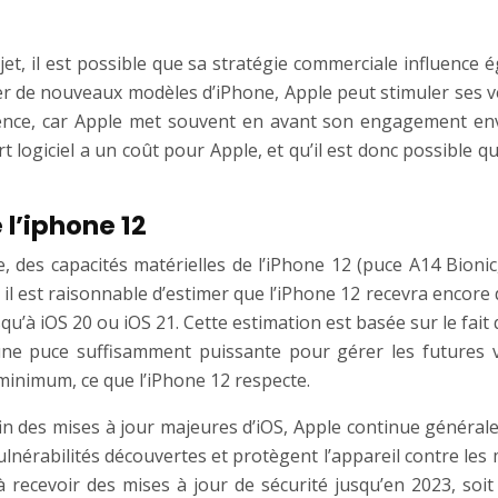
t, il est possible que sa stratégie commerciale influence 
heter de nouveaux modèles d’iPhone, Apple peut stimuler ses 
ce, car Apple met souvent en avant son engagement envers
t logiciel a un coût pour Apple, et qu’il est donc possible q
 l’iphone 12
e, des capacités matérielles de l’iPhone 12 (puce A14 Bion
il est raisonnable d’estimer que l’iPhone 12 recevra encore
usqu’à iOS 20 ou iOS 21. Cette estimation est basée sur le f
une puce suffisamment puissante pour gérer les futures v
minimum, ce que l’iPhone 12 respecte.
in des mises à jour majeures d’iOS, Apple continue généra
ulnérabilités découvertes et protègent l’appareil contre les 
à recevoir des mises à jour de sécurité jusqu’en 2023, soi