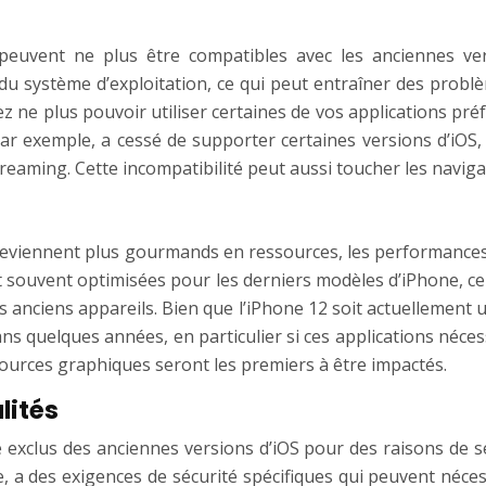
s peuvent ne plus être compatibles avec les anciennes ver
du système d’exploitation, ce qui peut entraîner des probl
iez ne plus pouvoir utiliser certaines de vos applications p
ar exemple, a cessé de supporter certaines versions d’iOS, f
streaming. Cette incompatibilité peut aussi toucher les navig
 deviennent plus gourmands en ressources, les performances
nt souvent optimisées pour les derniers modèles d’iPhone, c
es anciens appareils. Bien que l’iPhone 12 soit actuellement u
 dans quelques années, en particulier si ces applications né
sources graphiques seront les premiers à être impactés.
lités
e exclus des anciennes versions d’iOS pour des raisons de sé
, a des exigences de sécurité spécifiques qui peuvent nécess