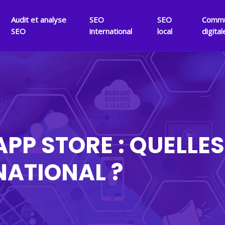
Audit et analyse
SEO
SEO
Commu
SEO
international
local
digital
APP STORE : QUELL
NATIONAL ?