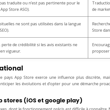
 pas traduite ou n’est pas pertinente pour le
Traductio
App Store ASO).
de market
bituelles ne sont pas utilisées dans la langue
Recherche
SEO).
Store dan
erte de crédibilité si les avis existants ne
Encourage
 en vigueur.
proposer 
national
 pays App Store exerce une influence plus discrète, mais
ciper les évolutions et d’opter pour une démarche proactiv
p stores (iOS et google play)
, dont le fonctionnement précis est difficile à connaître. 