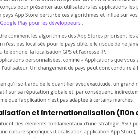
t conçus pour présenter aux utilisateurs les applications les
 pays App Store perturbe ces algorithmes et influe sur vos
el Google Play pour les développeurs
.
dre comment les algorithmes des App Stores priorisent les app
on n’est pas localisée pour le pays ciblé, elle risque de ne j
téléphone, la localisation GPS et l’adresse IP.
pplications personnalisées, comme « Applications que vous a
l’utilisateur. Un changement de pays peut donc conduire à la 
ien qu’il soit ardu de le quantifier avec exactitude, un gran
tif sur sa réputation globale et, par conséquent, indirecte
hme que l’application n’est pas adaptée à certains marchés.
lisation et internationalisation (l10n e
onstituent des éléments fondamentaux d’une stratégie ASO pe
e culture spécifiques (Localisation application App Store), 