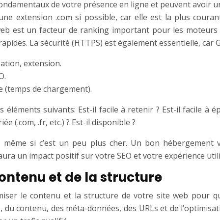
damentaux de votre présence en ligne et peuvent avoir un 
 une extension .com si possible, car elle est la plus coura
 web est un facteur de ranking important pour les moteur
pides. La sécurité (HTTPS) est également essentielle, car G
tion, extension.
O.
e (temps de chargement).
ments suivants: Est-il facile à retenir ? Est-il facile à épe
 (.com, .fr, etc.) ? Est-il disponible ?
é, même si c’est un peu plus cher. Un bon hébergement vo
ura un impact positif sur votre SEO et votre expérience util
ontenu et de la structure
iser le contenu et la structure de votre site web pour qu
ite, du contenu, des méta-données, des URLs et de l’optimisa