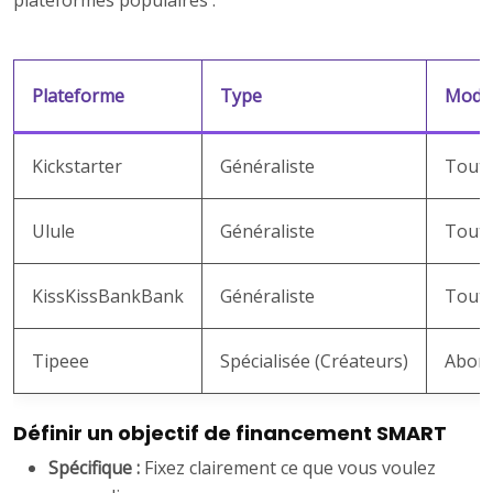
plateformes populaires :
Plateforme
Type
Modè
Kickstarter
Généraliste
Tout 
Ulule
Généraliste
Tout 
KissKissBankBank
Généraliste
Tout 
Tipeee
Spécialisée (Créateurs)
Abon
Définir un objectif de financement SMART
Spécifique :
Fixez clairement ce que vous voulez