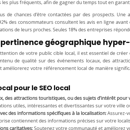
 les plus fréquents, afin de gagner du temps tout en garant
 plus de chances d’être contactées par des prospects. Un
. 92% des consommateurs consultent les avis en ligne avan
tions de leurs proches. Seules 18% des entreprises réponden
la pertinence géographique hyper-
ention de votre public cible local, il est essentiel de crée
enu de qualité sur des événements locaux, des attractio
é et améliorerez votre référencement local de manière signific
cal pour le SEO local
x, des attractions touristiques, ou des sujets d’intérêt po
ons utiles, intéressantes et divertissantes sur votre ville o
vec des informations spécifiques à la localisation:
Assurez-vo
rise contiennent des informations précises sur votre localisa
ons caritatives:
Soutenez votre communauté et améliorez votr