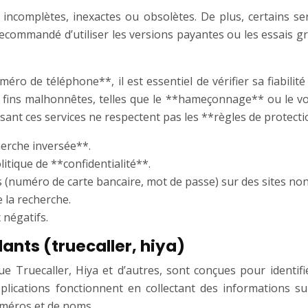
 incomplètes, inexactes ou obsolètes. De plus, certains s
t recommandé d’utiliser les versions payantes ou les essais gr
ro de téléphone**, il est essentiel de vérifier sa fiabilité 
fins malhonnêtes, telles que le **hameçonnage** ou le vol
sant ces services ne respectent pas les **règles de protect
cherche inversée**.
litique de **confidentialité**.
 (numéro de carte bancaire, mot de passe) sur des sites non
 la recherche.
 négatifs.
ants (truecaller, hiya)
s que Truecaller, Hiya et d’autres, sont conçues pour iden
lications fonctionnent en collectant des informations sur
uméros et de noms.