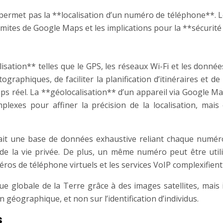
rmet pas la **localisation d’un numéro de téléphone**. Les 
imites de Google Maps et les implications pour la **sécurit
ation** telles que le GPS, les réseaux Wi-Fi et les donnée
graphiques, de faciliter la planification d’itinéraires et de
 réel. La **géolocalisation** d’un appareil via Google Map
complexes pour affiner la précision de la localisation, 
rait une base de données exhaustive reliant chaque numé
de la vie privée. De plus, un même numéro peut être utilis
éros de téléphone virtuels et les services VoIP complexifien
 globale de la Terre grâce à des images satellites, mais
 géographique, et non sur l’identification d’individus.
s