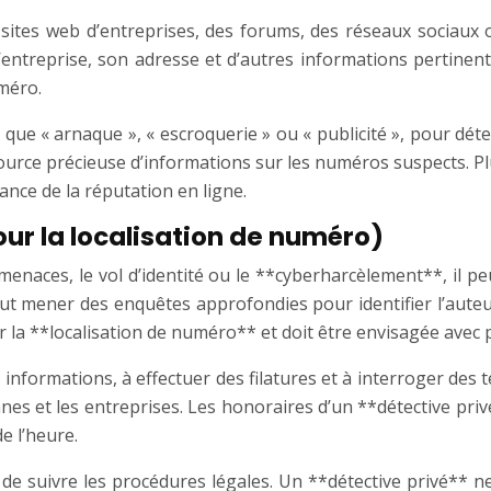
ites web d’entreprises, des forums, des réseaux sociaux o
l’entreprise, son adresse et d’autres informations pertinen
uméro.
que « arnaque », « escroquerie » ou « publicité », pour déte
urce précieuse d’informations sur les numéros suspects. Pl
ance de la réputation en ligne.
ur la localisation de numéro)
 menaces, le vol d’identité ou le **cyberharcèlement**, il pe
t mener des enquêtes approfondies pour identifier l’auteur 
r la **localisation de numéro** et doit être envisagée avec 
 informations, à effectuer des filatures et à interroger de
es et les entreprises. Les honoraires d’un **détective priv
e l’heure.
t de suivre les procédures légales. Un **détective privé** 