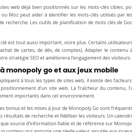
es sites web déjà bien positionnés sur les mots-clés cibles,
ou Moz peut aider à identifier les mots-clés utilisés par 
 de recherche. Les outils de planification de mots clés de 
é est tout aussi important, voire plus. Certains utilisateur
achat de cartes, de dés, de comptes). Adapter le contenu à
re stratégie SEO et améliorera l’engagement des visiteurs.
 à monopoly go et aux jeux mobile
pliquent à tous les types de sites web, il existe des facteu
ositionnement d’un site web. La fraîcheur du contenu, l’a
ièrement importants dans cet environnement.
es bonus et les mises à jour de Monopoly Go sont fréquents 
ésultats de recherche et fidéliser les visiteurs. Un calendri
 que source d’information fiable et de référence sur Monopo
 un contenu qui apporte une réelle valeur ajoutée aux joueur